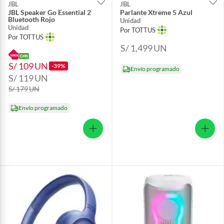
JBL
JBL
JBL Speaker Go Essential 2
Parlante Xtreme 5 Azul
Bluetooth Rojo
Unidad
Unidad
Por TOTTUS
Por TOTTUS
S/ 1,499
UN
S/ 109
UN
-39%
Envío programado
S/ 119
UN
S/ 179
UN
Envío programado