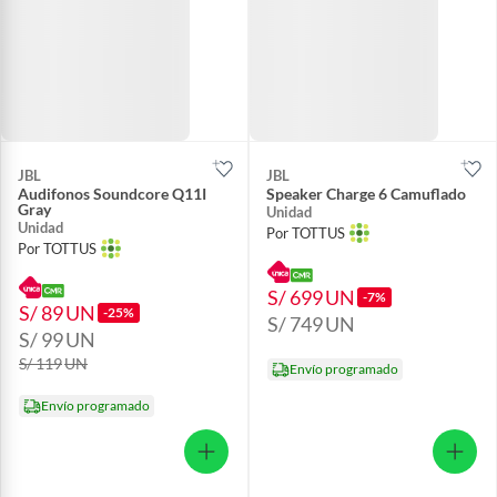
JBL
JBL
Audifonos Soundcore Q11I
Speaker Charge 6 Camuflado
Gray
Unidad
Unidad
Por TOTTUS
Por TOTTUS
S/ 699
UN
-7%
S/ 89
UN
-25%
S/ 749
UN
S/ 99
UN
S/ 119
UN
Envío programado
Envío programado