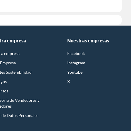
tra empresa
Nuestras empresas
ra empresa
Facebook
 Empresa
Instagram
es Sostenibilidad
Youtube
ogos
X
rsos
soría de Vendedores y
edores
l de Datos Personales