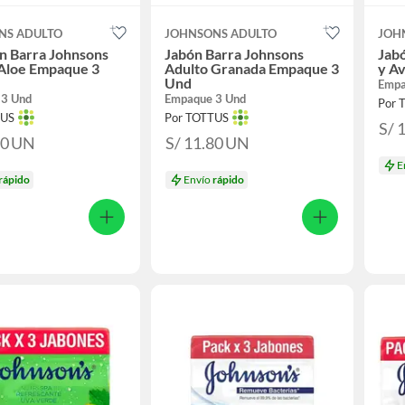
NS ADULTO
JOHNSONS ADULTO
JOH
n Barra Johnsons
Jabón Barra Johnsons
Jab
 Aloe Empaque 3
Adulto Granada Empaque 3
y A
Und
Empa
 3 Und
Empaque 3 Und
Por 
TUS
Por TOTTUS
S/ 
80
UN
S/ 11.80
UN
E
rápido
Envío
rápido