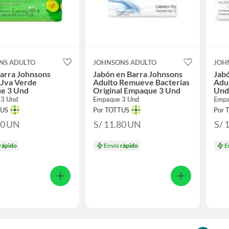
NS ADULTO
JOHNSONS ADULTO
JOH
arra Johnsons
Jabón en Barra Johnsons
Jab
 Uva Verde
Adulto Remueve Bacterias
Adul
e 3 Und
Original Empaque 3 Und
Und
 3 Und
Empaque 3 Und
Empa
TUS
Por TOTTUS
Por 
80
UN
S/ 11.80
UN
S/ 
rápido
Envío
rápido
E