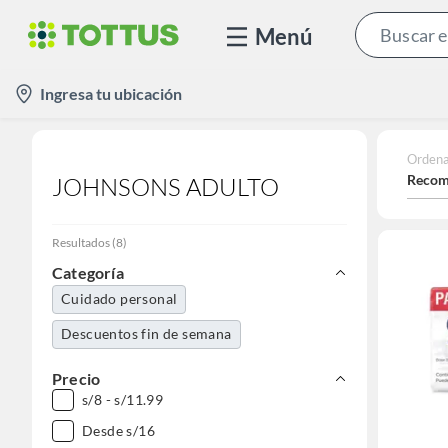
Menú
location-
Ingresa tu ubicación
icon
Ordena
Recom
JOHNSONS ADULTO
Resultados
(
8
)
Categoría
Cuidado personal
Descuentos fin de semana
Precio
s/8 - s/11.99
Desde s/16