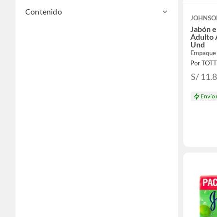
Contenido
JOHNSO
Jabón e
Adulto
Und
Empaque
Por TOT
S/ 11.
Envío