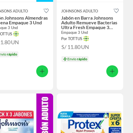
NSONS ADULTO
JOHNSONS ADULTO
ón Johnsons Almendras
Jabón en Barra Johnsons
vena Empaque 3 Und
Adulto Remueve Bacterias
Ultra Fresh Empaque 3
que 3 Und
Und
Empaque 3 Und
TOTTUS
Por TOTTUS
11.80
UN
S/ 11.80
UN
nvío
rápido
Envío
rápido