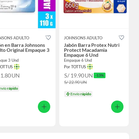
NSONS ADULTO
JOHNSONS ADULTO
ón en Barra Johnsons
Jabón Barra Protex Nutri
to Original Empaque 3
Protect Macadamia
Empaque 6 Und
que 3 Und
Empaque 6 Und
TOTTUS
Por TOTTUS
11.80
UN
S/ 19.90
UN
-13%
S/ 22.90
UN
nvío
rápido
Envío
rápido