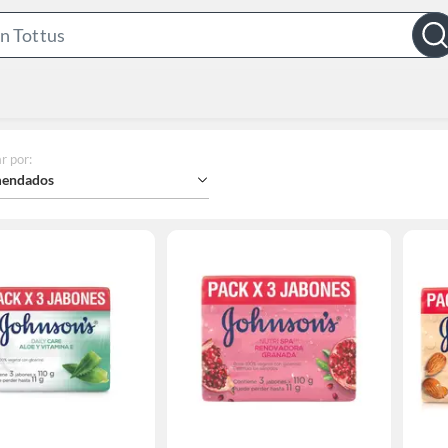
Search
Bar
r por
:
endados