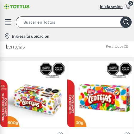
0
Inicia sesión
Search
Bar
location-
Ingresa tu ubicación
icon
Lentejas
Resultados
(
2
)