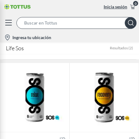
0
Inicia sesión
Search
Bar
location-
Ingresa tu ubicación
icon
Life Sos
Resultados
(
2
)