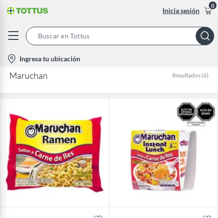
0
Inicia sesión
Search
Bar
location-
Ingresa tu ubicación
icon
Maruchan
Resultados
(
6
)