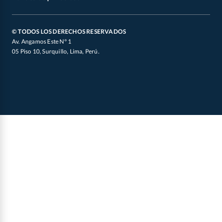
Defensoría de Vendedores y Proveedores
Canal de Integridad
Oficial de Datos Personales
© TODOS LOS DERECHOS RESERVADOS
Av. Angamos Este N° 1
05 Piso 10, Surquillo, Lima, Perú.