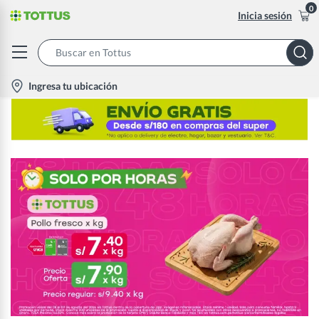
0
Inicia sesión
Search
Bar
location-
Ingresa tu ubicación
icon