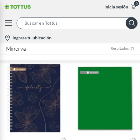
0
Inicia sesión
Search
Bar
location-
Ingresa tu ubicación
icon
Minerva
Resultados
(
7
)