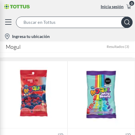
0
Inicia sesión
Search
Bar
location-
Ingresa tu ubicación
icon
Mogul
Resultados
(
3
)