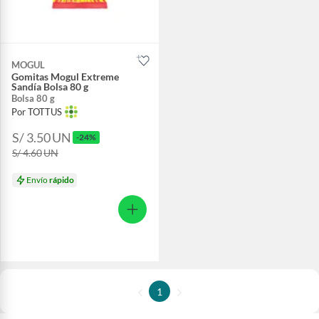
MOGUL
Gomitas Mogul Extreme
Sandía Bolsa 80 g
Bolsa 80 g
Por TOTTUS
S/ 3.50
UN
-24%
S/ 4.60
UN
Envío
rápido
1