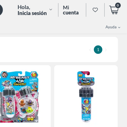
0
Hola
,
Mi
cuenta
Inicia sesión
Ayuda
1