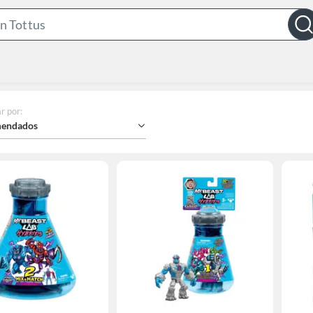
Search
Bar
r por
:
endados