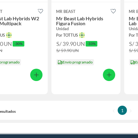
ST
MR BEAST
MR 
st Lab Hybrids W2
Mr Beast Lab Hybrids
Mr 
 Multipack
Figura Fusion
Lab
Unidad
Unid
TUS
Por TOTTUS
Por 
90
UN
S/ 39.90
UN
S/ 
-30%
-33%
N
S/ 59.90
UN
S/ 5
 programado
Envío programado
E
1
 Resultados