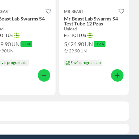
BEAST
MR BEAST
Beast Lab Swarms S4
Mr Beast Lab Swarms S4
Test Tube 12 Pzas
ad
Unidad
TOTTUS
Por TOTTUS
39.90
UN
S/ 24.90
UN
-33%
-17%
9.90
UN
S/ 29.90
UN
nvío programado
Envío programado