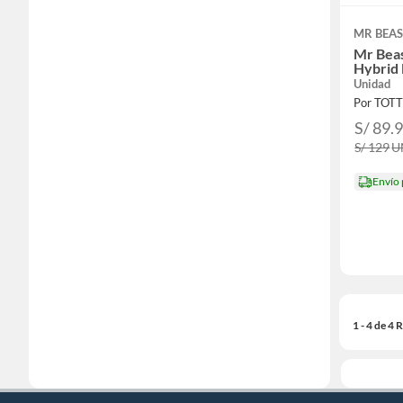
MR BEA
Mr Bea
Hybrid
Unidad
Por TOT
S/ 89.
S/ 129
U
Envío
1 - 4 de 4