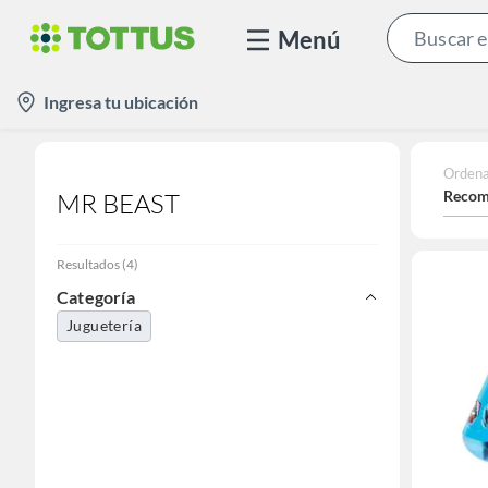
Menú
location-
Ingresa tu ubicación
icon
Ordena
Recom
MR BEAST
Resultados
(
4
)
Categoría
Juguetería