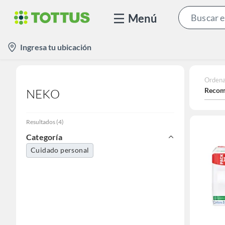
Menú
location-
Ingresa tu ubicación
icon
Ordena
Recom
NEKO
Resultados
(
4
)
Categoría
Cuidado personal