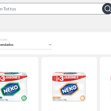
Search
Bar
r por
:
endados