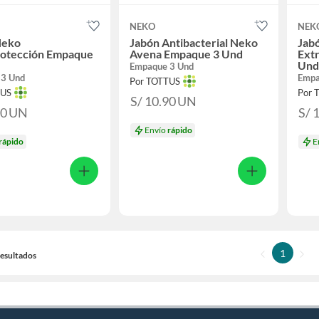
NEKO
NEK
Neko
Jabón Antibacterial Neko
Jabó
rotección Empaque
Avena Empaque 3 Und
Ext
Und
Empaque 3 Und
 3 Und
Empa
Por TOTTUS
TUS
Por 
S/ 10.90
UN
90
UN
S/ 
Envío
rápido
rápido
E
1
 Resultados