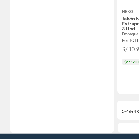
NEKO
Jabón 
Extrap
3 Und
Empaque
Por TOT
S/ 10.
Envío
1 - 4 de 4