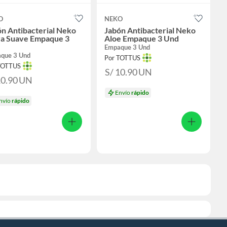
O
NEKO
n Antibacterial Neko
Jabón Antibacterial Neko
ra Suave Empaque 3
Aloe Empaque 3 Und
Empaque 3 Und
que 3 Und
Por TOTTUS
TOTTUS
S/ 10.90
UN
10.90
UN
Envío
rápido
nvío
rápido