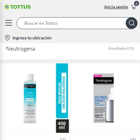
0
Inicia sesión
Search
Bar
location-
Ingresa tu ubicación
icon
Neutrogena
Resultados
(
23
)