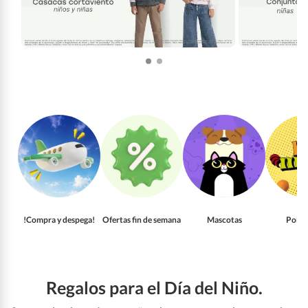
!Compra y despega!
Ofertas fin de semana
Mascotas
Pollo
Regalos para el Día del Niño.