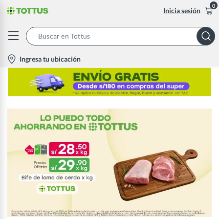
0
Inicia sesión
Search
Bar
location-
Ingresa tu ubicación
icon