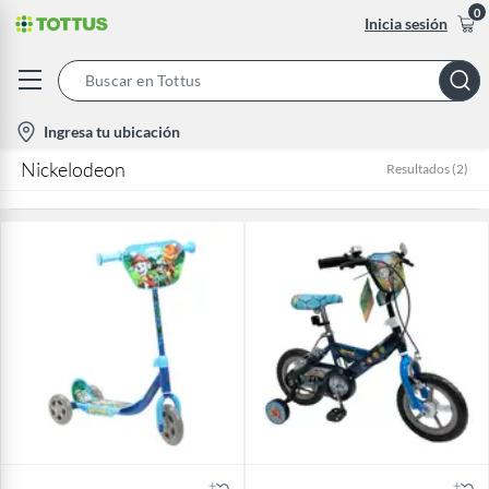
0
Inicia sesión
Search
Bar
location-
Ingresa tu ubicación
icon
Nickelodeon
Resultados
(
2
)