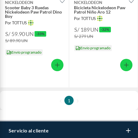
NICKELODEON
NICKELODEON
Scooter Baby 3 Ruedas
Bicicleta Nickelodeon Paw
Nickelodeon Paw Patrol Dino
Patrol Niño Aro 12
Boy
Por TOTTUS
Por TOTTUS
S/ 189
UN
-32%
S/ 59.90
UN
-33%
S/ 279
UN
S/ 89.90
UN
Envío programado
Envío programado
1
Servicio al cliente