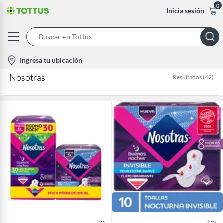
0
Inicia sesión
Search
Bar
location-
Ingresa tu ubicación
icon
Nosotras
Resultados
(
42
)