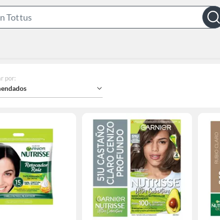
Search
Bar
r por
:
endados