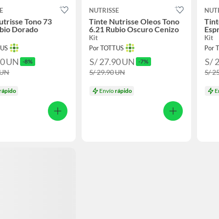
E
NUTRISSE
NUT
utrisse Tono 73
Tinte Nutrisse Oleos Tono
Tint
ubio Dorado
6.21 Rubio Oscuro Cenizo
Esp
Kit
Kit
TUS
Por TOTTUS
Por 
90
UN
S/ 27.90
UN
S/ 
-8%
-7%
UN
S/ 29.90
UN
S/ 2
rápido
Envío
rápido
E