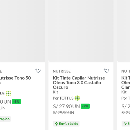
E
NUTRISSE
NUT
utrisse Tono 50
Kit Tinte Capilar Nutrisse
Kit 
a
Oleos Tono 3.0 Castaño
Oleo
Oscuro
Cla
Kit
Kit
TUS
Por TOTTUS
Por 
90
UN
-8%
S/ 27.90
UN
S/ 
-7%
UN
S/ 29.90
UN
S/ 2
rápido
Envío
rápido
E