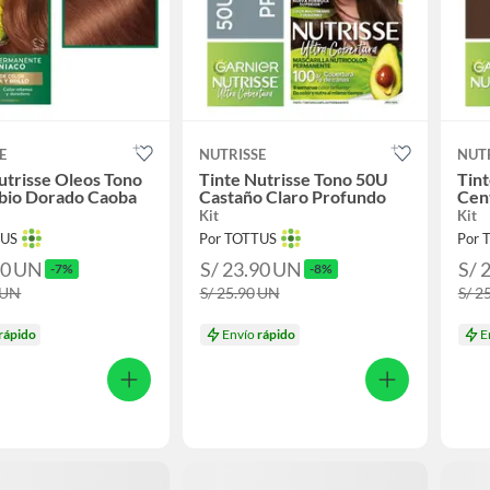
E
NUTRISSE
NUT
utrisse Oleos Tono
Tinte Nutrisse Tono 50U
Tint
ubio Dorado Caoba
Castaño Claro Profundo
Cen
Kit
Kit
TUS
Por TOTTUS
Por 
90
UN
S/ 23.90
UN
S/ 
-7%
-8%
UN
S/ 25.90
UN
S/ 2
rápido
Envío
rápido
E