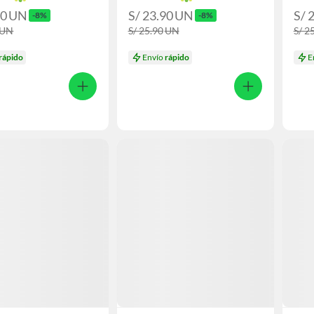
90
UN
S/ 23.90
UN
S/ 
-8%
-8%
UN
S/ 25.90
UN
S/ 2
rápido
Envío
rápido
E