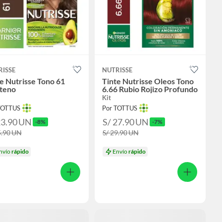
RISSE
NUTRISSE
e Nutrisse Tono 61
Tinte Nutrisse Oleos Tono
teno
6.66 Rubio Rojizo Profundo
Kit
TOTTUS
Por TOTTUS
23.90
UN
S/ 27.90
UN
-8%
-7%
5.90
UN
S/ 29.90
UN
nvío
rápido
Envío
rápido