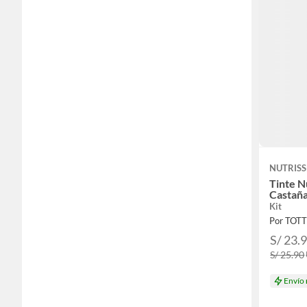
NUTRISS
Tinte N
Castañ
Kit
Por TOT
S/ 23.
S/ 25.90
Envío