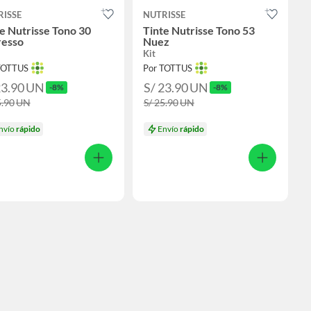
RISSE
NUTRISSE
e Nutrisse Tono 30
Tinte Nutrisse Tono 53
resso
Nuez
Kit
TOTTUS
Por TOTTUS
23.90
UN
S/ 23.90
UN
-8%
-8%
5.90
UN
S/ 25.90
UN
nvío
rápido
Envío
rápido