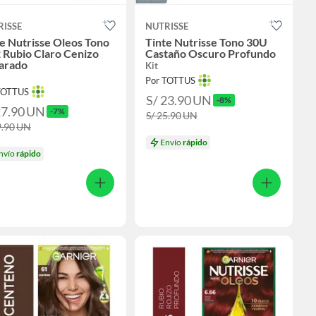
RISSE
NUTRISSE
e Nutrisse Oleos Tono
Tinte Nutrisse Tono 30U
 Rubio Claro Cenizo
Castaño Oscuro Profundo
arado
Kit
Por TOTTUS
TOTTUS
S/ 23.90
UN
-8%
27.90
UN
-7%
S/ 25.90
UN
9.90
UN
Envío
rápido
nvío
rápido