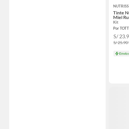
NUTRISS
Tinte N
Miel R
Kit
Por TOT
S/ 23.
S/ 25.90
Envío