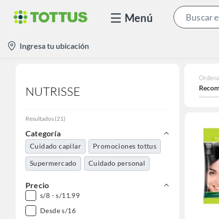
Menú
location-
Ingresa tu ubicación
icon
Ordena
Recom
NUTRISSE
Resultados
(
21
)
Categoría
Cuidado capilar
Promociones tottus
Supermercado
Cuidado personal
Precio
s/8 - s/11.99
Desde s/16