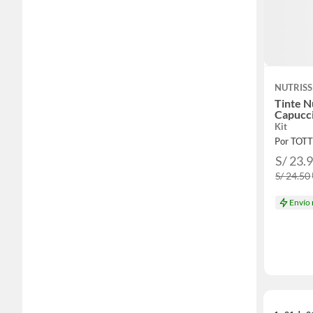
NUTRISS
Tinte N
Capucc
Kit
Por TOT
S/ 23.
S/ 24.50
Envío