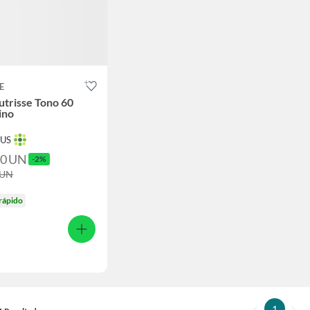
E
utrisse Tono 60
ino
TUS
90
UN
-2%
UN
rápido
1