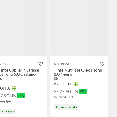
RISSE
NUTRISSE
Tinte Capilar Nutrisse
Tinte Nutrisse Oleos Tono
s Tono 5.0 Castaño
1.0 Negro
ro
Kit
Por TOTTUS
TOTTUS
S/ 27.90
UN
-7%
27.90
UN
-7%
S/ 29.90
UN
9.90
UN
Envío
rápido
nvío
rápido