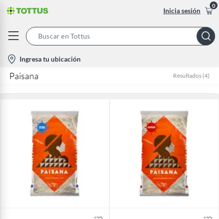
0
Inicia sesión
Search
Bar
location-
Ingresa tu ubicación
icon
Paisana
Resultados
(
4
)