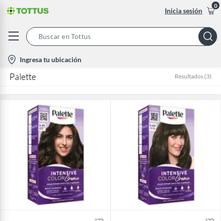
0
Inicia sesión
Search
Bar
location-
Ingresa tu ubicación
icon
Palette
Resultados
(
3
)