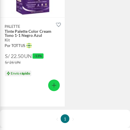
PALETTE
Tinte Palette Color Cream
Tono 1-1 Negro Azul
Kit
Por TOTTUS
S/ 22.50
UN
-13%
S/ 26
UN
Envío
rápido
1