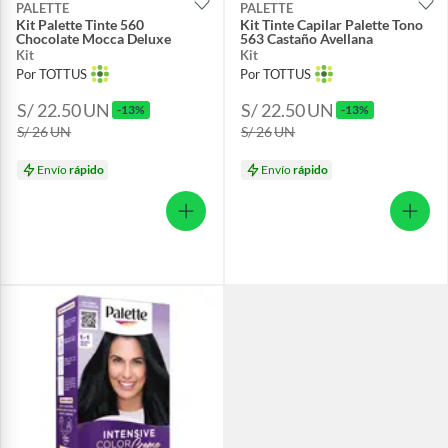
PALETTE
PALETTE
Kit Palette Tinte 560
Kit Tinte Capilar Palette Tono
Chocolate Mocca Deluxe
563 Castaño Avellana
Kit
Kit
Por TOTTUS
Por TOTTUS
S/ 22.50
UN
S/ 22.50
UN
-13%
-13%
S/ 26
UN
S/ 26
UN
Envío
rápido
Envío
rápido