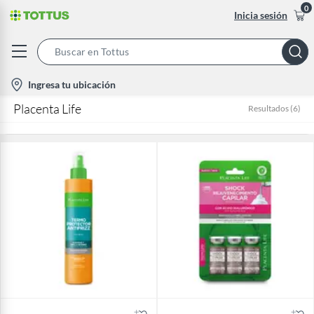
0
Inicia sesión
Search
Bar
location-
Ingresa tu ubicación
icon
Placenta Life
Resultados
(
6
)