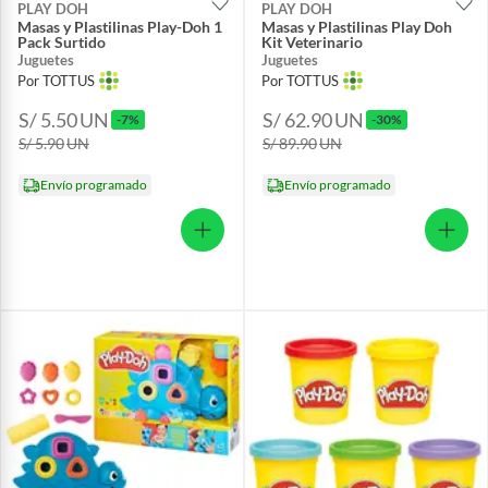
PLAY DOH
PLAY DOH
Masas y Plastilinas Play-Doh 1
Masas y Plastilinas Play Doh
Pack Surtido
Kit Veterinario
Juguetes
Juguetes
Por TOTTUS
Por TOTTUS
S/ 5.50
UN
S/ 62.90
UN
-7%
-30%
S/ 5.90
UN
S/ 89.90
UN
Envío programado
Envío programado