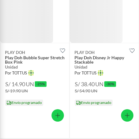
PLAY DOH
PLAY DOH
Play Doh Bubble Super Stretch
Play Doh Disney Jr Happy
Box Pink
Stackable
Unidad
Unidad
Por TOTTUS
Por TOTTUS
S/ 14.90
UN
S/ 38.40
UN
-25%
-30%
S/ 19.90
UN
S/ 54.90
UN
Envío programado
Envío programado