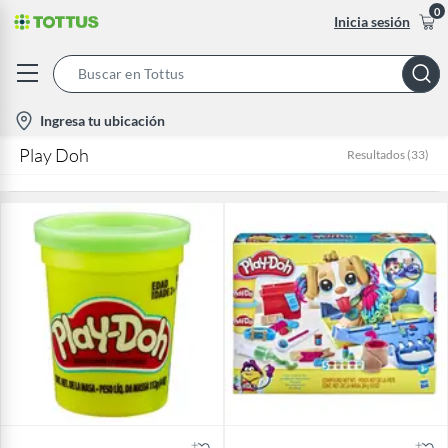
0
Inicia sesión
Search
Bar
location-
Ingresa tu ubicación
icon
Play Doh
Resultados
(
33
)