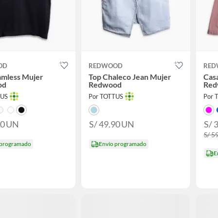
OD
REDWOOD
RED
amless Mujer
Top Chaleco Jean Mujer
Casa
od
Redwood
Red
TUS
Por TOTTUS
Por 
90
UN
S/ 49.90
UN
S/ 
S/ 5
 programado
Envío programado
E