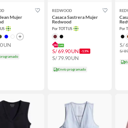
OD
REDWOOD
RED
 Jean Mujer
Casaca Sastrera Mujer
Cas
od
Redwood
Red
TUS
Por TOTTUS
Por 
90
UN
S/ 
S/ 69.90
UN
S/ 8
-13%
 programado
S/ 79.90
UN
E
Envío programado