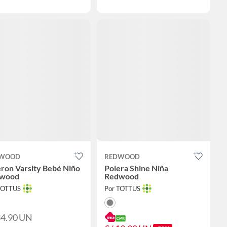
WOOD
REDWOOD
ron Varsity Bebé Niño
Polera Shine Niña
wood
Redwood
TOTTUS
Por TOTTUS
34.90
UN