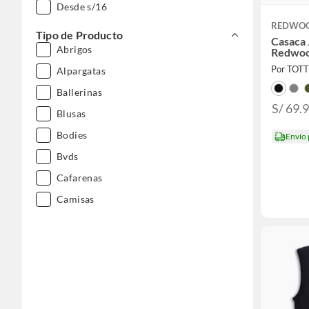
Desde s/16
REDWO
Tipo de Producto
Casaca
Abrigos
Redwo
Por TOT
Alpargatas
Ballerinas
S/ 69.
Blusas
Bodies
Envío
Bvds
Cafarenas
Camisas
Casacas
Chalecos
Chompas
Clogs
Conjuntos