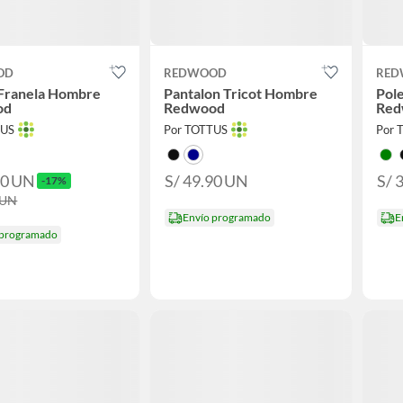
OD
REDWOOD
RED
 Franela Hombre
Pantalon Tricot Hombre
Pol
od
Redwood
Red
TUS
Por TOTTUS
Por 
90
UN
S/ 49.90
UN
S/ 
-17%
UN
Envío programado
E
 programado