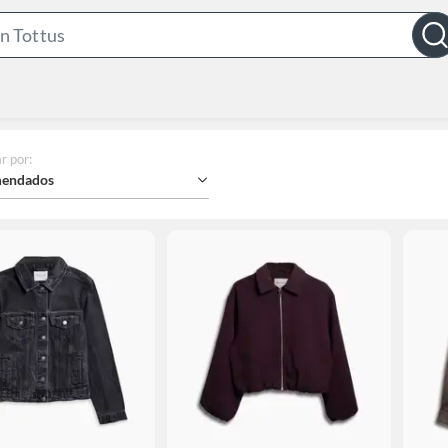
Search
Bar
r por
:
endados