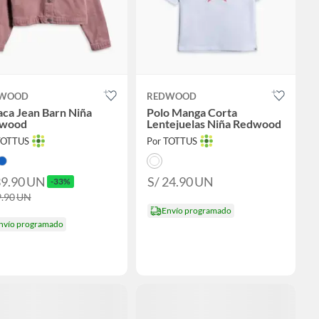
WOOD
REDWOOD
ca Jean Barn Niña
Polo Manga Corta
wood
Lentejuelas Niña Redwood
TOTTUS
Por TOTTUS
39.90
UN
S/ 24.90
UN
-33%
9.90
UN
Envío programado
nvío programado