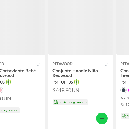
OD
REDWOOD
RED
 Cortaviento Bebé
Conjunto Hoodie Niño
Con
edwood
Redwood
Tee
TUS
Por TOTTUS
Por 
S/ 49.90
UN
90
UN
S/ 
Envío programado
S/ 4
 programado
E