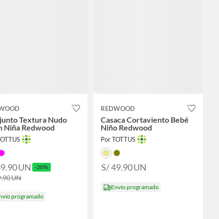
WOOD
REDWOOD
junto Textura Nudo
Casaca Cortaviento Bebé
n Niña Redwood
Niño Redwood
TOTTUS
Por TOTTUS
39.90
UN
S/ 49.90
UN
-20%
9.90
UN
Envío programado
nvío programado