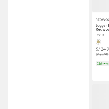
REDWO
Jogger
Redwo
Por TOT
S/ 24.
S/ 29.90
Envío