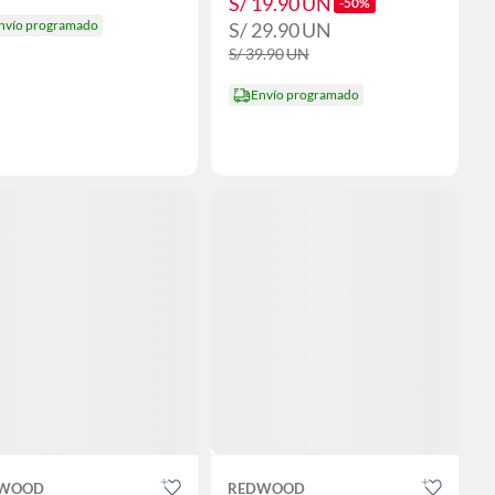
S/ 19.90
UN
-50%
nvío programado
S/ 29.90
UN
S/ 39.90
UN
Envío programado
WOOD
REDWOOD