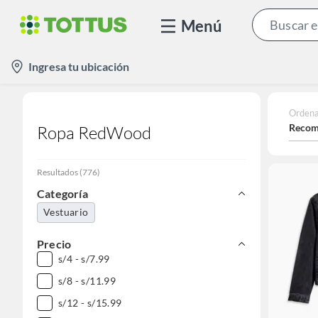
Menú
location-
Ingresa tu ubicación
icon
Ordena
Recom
Ropa RedWood
Resultados
(
776
)
Categoría
Vestuario
Precio
s/4 - s/7.99
s/8 - s/11.99
s/12 - s/15.99