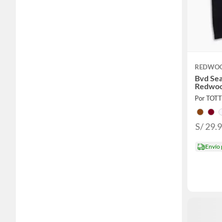
Enterizos
Faldas
Jardineras
Jeans
REDWO
Joggers
Bvd Se
Redwo
Jumper
Por TOT
Leggings
Medias
S/ 29.
Pantalones
Envío
Pantuflas
Pijamas
Poleras
Polerones
Polos