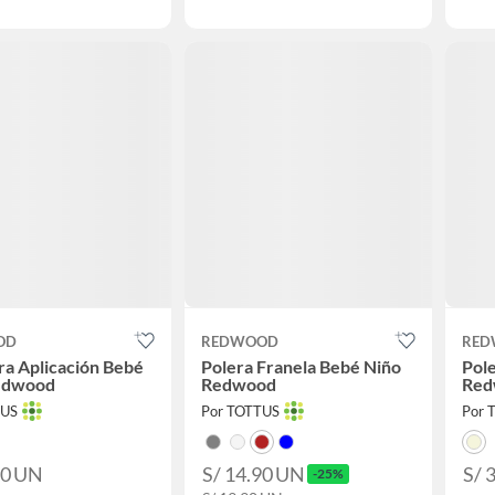
OD
REDWOOD
RED
a Aplicación Bebé
Polera Franela Bebé Niño
Pole
edwood
Redwood
Red
TUS
Por TOTTUS
Por 
90
UN
S/ 14.90
UN
S/ 
-25%