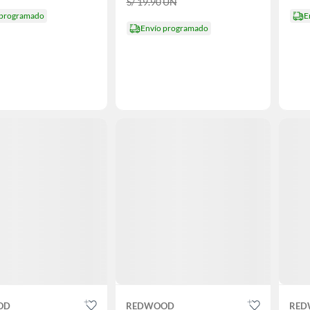
S/ 19.90
UN
 programado
E
Envío programado
OD
REDWOOD
RED