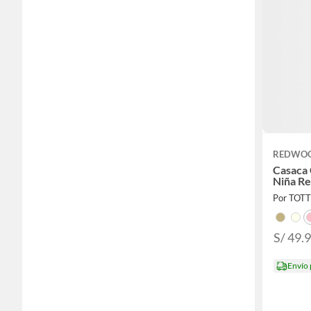
Sudaderas
Tops
Vestidos
Zapatillas
Zapatos
REDWO
Casaca
Niña R
Por TOT
S/ 49.
Envío