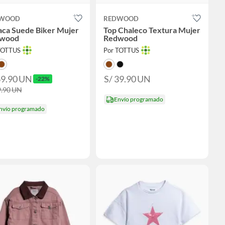
WOOD
REDWOOD
aca Suede Biker Mujer
Top Chaleco Textura Mujer
wood
Redwood
TOTTUS
Por TOTTUS
69.90
UN
S/ 39.90
UN
-22%
9.90
UN
Envío programado
nvío programado