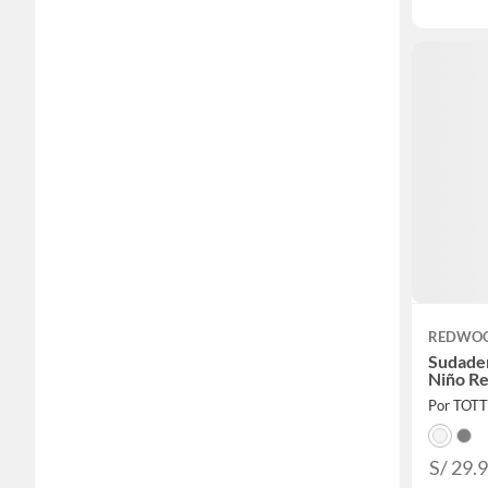
REDWO
Sudader
Niño R
Por TOT
S/ 29.