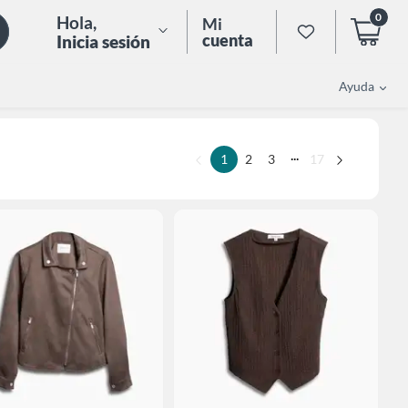
0
Hola
,
Mi
cuenta
Inicia sesión
Ayuda
...
1
2
3
17