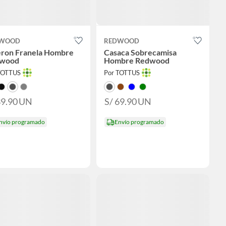
WOOD
REDWOOD
eron Franela Hombre
Casaca Sobrecamisa
wood
Hombre Redwood
TOTTUS
Por TOTTUS
39.90
UN
S/ 69.90
UN
nvío programado
Envío programado