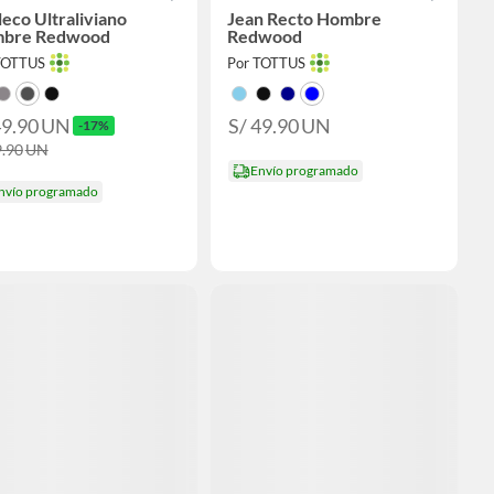
eco Ultraliviano
Jean Recto Hombre
bre Redwood
Redwood
TOTTUS
Por TOTTUS
49.90
UN
S/ 49.90
UN
-17%
9.90
UN
Envío programado
nvío programado