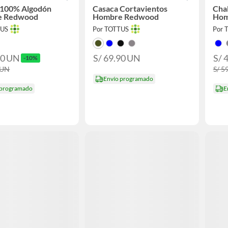
 100% Algodón
Casaca Cortavientos
Chal
e Redwood
Hombre Redwood
Hom
TUS
Por TOTTUS
Por 
90
UN
S/ 69.90
UN
S/ 
-10%
UN
S/ 5
Envío programado
 programado
E