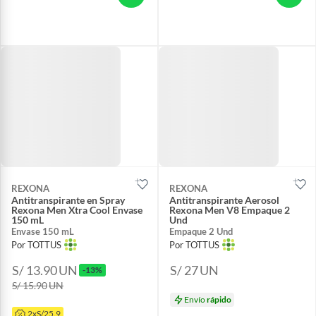
REXONA
REXONA
Antitranspirante en Spray
Antitranspirante Aerosol
Rexona Men Xtra Cool Envase
Rexona Men V8 Empaque 2
150 mL
Und
Envase 150 mL
Empaque 2 Und
Por TOTTUS
Por TOTTUS
S/ 13.90
UN
S/ 27
UN
-13%
S/ 15.90
UN
Envío
rápido
2xS/25.9