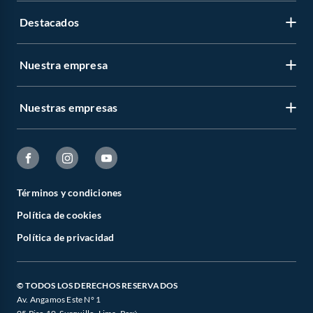
Destacados
Nuestra empresa
Nuestras empresas
Términos y condiciones
Política de cookies
Política de privacidad
© TODOS LOS DERECHOS RESERVADOS
Av. Angamos Este N° 1