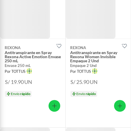
REXONA
REXONA
Antitranspirante en Spray
Antitranspirante en Spray
Rexona Active Emotion Envase
Rexona Women Invisible
250 mL
Empaque 2 Und
Envase 250 mL
Empaque 2 Und
Por TOTTUS
Por TOTTUS
S/ 19.90
UN
S/ 25.90
UN
Envío
rápido
Envío
rápido