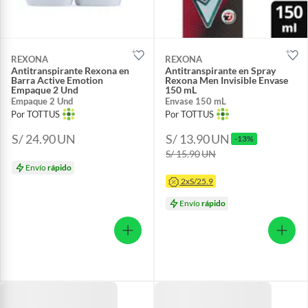
REXONA
REXONA
Antitranspirante Rexona en
Antitranspirante en Spray
Barra Active Emotion
Rexona Men Invisible Envase
Empaque 2 Und
150 mL
Empaque 2 Und
Envase 150 mL
Por TOTTUS
Por TOTTUS
S/ 24.90
UN
S/ 13.90
UN
-13%
S/ 15.90
UN
Envío
rápido
2xS/25.9
Envío
rápido