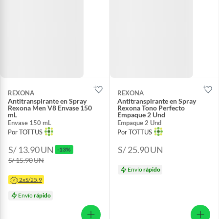
REXONA
REXONA
Antitranspirante en Spray
Antitranspirante en Spray
Rexona Men V8 Envase 150
Rexona Tono Perfecto
mL
Empaque 2 Und
Envase 150 mL
Empaque 2 Und
Por TOTTUS
Por TOTTUS
S/ 13.90
UN
S/ 25.90
UN
-13%
S/ 15.90
UN
Envío
rápido
2xS/25.9
Envío
rápido