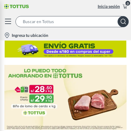
0
Inicia sesión
Search
Bar
location-
Ingresa tu ubicación
icon