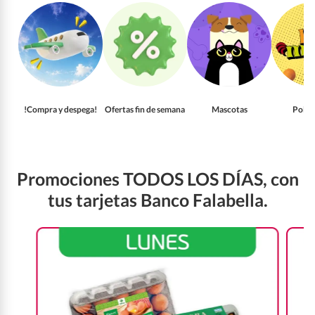
!Compra y despega!
Ofertas fin de semana
Mascotas
Pollo
Promociones TODOS LOS DÍAS, con
tus tarjetas Banco Falabella.