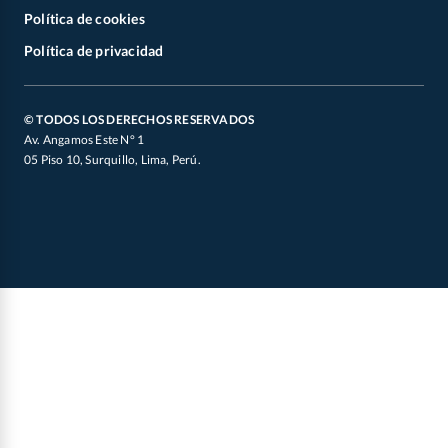
Cyber Wow 2026
Youtube
Zonas de Coberturas
Política de cookies
Concursos
Partidos 2026
X
Otros documentos legales
Política de privacidad
Defensoría de Vendedores y Proveedores
Canal de Integridad
Oficial de Datos Personales
© TODOS LOS DERECHOS RESERVADOS
Av. Angamos Este N° 1
05 Piso 10, Surquillo, Lima, Perú.