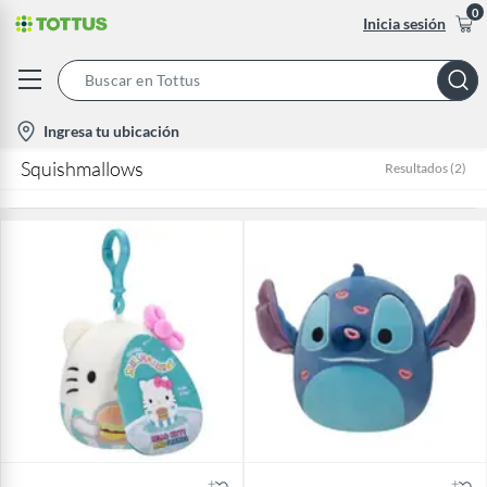
0
Inicia sesión
Search
Bar
location-
Ingresa tu ubicación
icon
Squishmallows
Resultados
(
2
)