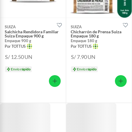
SUIZA
SUIZA
Salchicha Rendidora Familiar
Chicharrón de Prensa Suiza
Suiza Empaque 900 g
Empaque 180 g
Empaque 900 g
Empaque 180 g
Por TOTTUS
Por TOTTUS
S/ 12.50
UN
S/ 7.90
UN
Envío
rápido
Envío
rápido