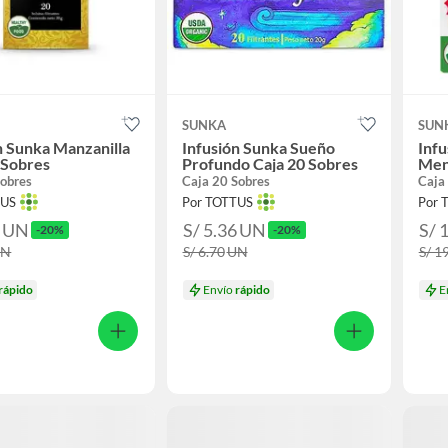
SUNKA
SUN
n Sunka Manzanilla
Infusión Sunka Sueño
Infu
 Sobres
Profundo Caja 20 Sobres
Men
sobres
Caja 20 Sobres
Caja
TUS
Por TOTTUS
Por 
6
UN
S/ 5.36
UN
S/ 
-20%
-20%
UN
S/ 6.70
UN
S/ 1
rápido
Envío
rápido
E