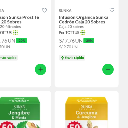
KA
SUNKA
sión Sunka Prost Té
Infusión Orgánica Sunka
 20 Sobres
Cedrón Caja 20 Sobres
20 filtrantes
Caja 20 sobres
TOTTUS
Por TOTTUS
7.76
UN
S/ 7.76
UN
-20%
-20%
.70
UN
S/ 9.70
UN
nvío
rápido
Envío
rápido