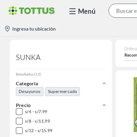
Menú
location-
Ingresa tu ubicación
icon
Ordena
Recom
SUNKA
Resultados
(
13
)
Categoría
Desayunos
Supermercado
Precio
s/4 - s/7.99
s/8 - s/11.99
s/12 - s/15.99