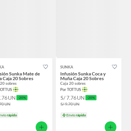
KA
SUNKA
usión Sunka Mate de
Infusión Sunka Coca y
 Caja 20 Sobres
Muña Caja 20 Sobres
 20 sobres
Caja 20 sobres
TOTTUS
Por TOTTUS
7.76
UN
S/ 7.76
UN
-20%
-20%
.70
UN
S/ 9.70
UN
nvío
rápido
Envío
rápido