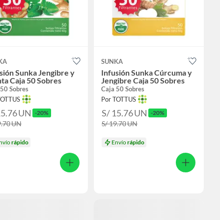
KA
SUNKA
sión Sunka Jengibre y
Infusión Sunka Cúrcuma y
ta Caja 50 Sobres
Jengibre Caja 50 Sobres
 50 Sobres
Caja 50 Sobres
TOTTUS
Por TOTTUS
15.76
UN
S/ 15.76
UN
-20%
-20%
9.70
UN
S/ 19.70
UN
nvío
rápido
Envío
rápido