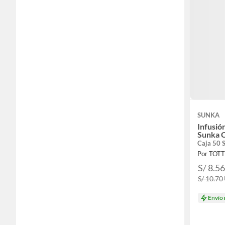
SUNKA
Infusió
Sunka C
Caja 50 
Por TOT
S/ 8.5
S/ 10.70
Envío