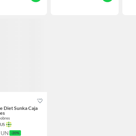
e Diet Sunka Caja
res
Sobres
TUS
6
UN
-20%