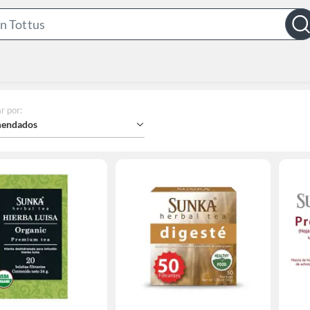
Search
Bar
r por
:
endados