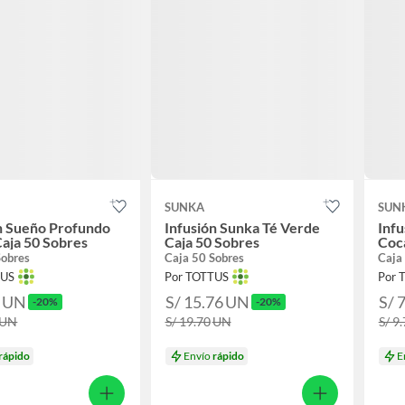
SUNKA
SUN
n Sueño Profundo
Infusión Sunka Té Verde
Inf
aja 50 Sobres
Caja 50 Sobres
Coca
Sobres
Caja 50 Sobres
Caja
TUS
Por TOTTUS
Por 
6
UN
S/ 15.76
UN
S/ 
-20%
-20%
UN
S/ 19.70
UN
S/ 9
rápido
Envío
rápido
E