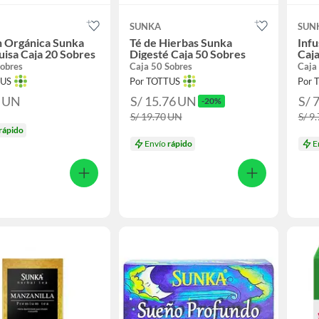
SUNKA
SUN
n Orgánica Sunka
Té de Hierbas Sunka
Infu
uisa Caja 20 Sobres
Digesté Caja 50 Sobres
Caja
sobres
Caja 50 Sobres
Caja 
TUS
Por TOTTUS
Por 
0
UN
S/ 15.76
UN
S/ 
-20%
S/ 19.70
UN
S/ 9
rápido
Envío
rápido
E