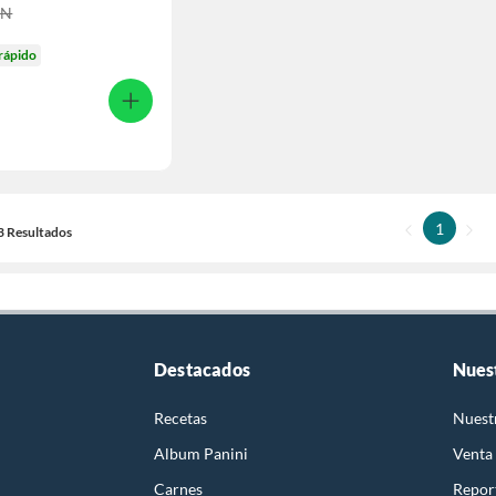
UN
rápido
1
13 Resultados
Destacados
Nues
Recetas
Nuest
Album Panini
Venta
Carnes
Report