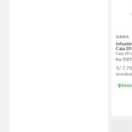
SUNKA
Infusió
Caja 20
Caja 20 
Por TOT
S/ 7.7
S/ 9.70
Envío