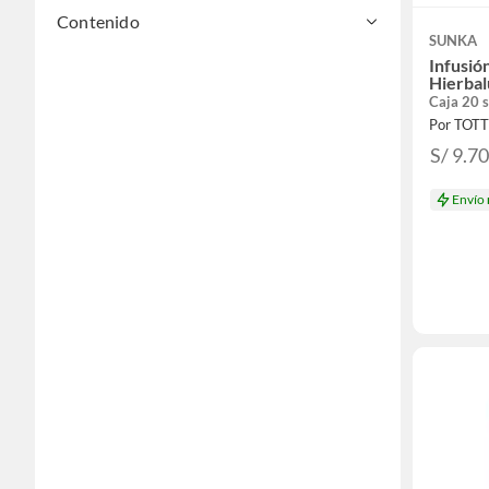
Contenido
SUNKA
Infusió
Hierbal
Caja 20 
Por TOT
S/ 9.7
Envío