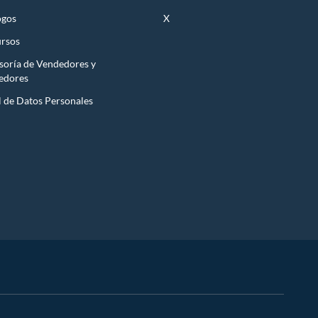
ogos
X
rsos
soría de Vendedores y
edores
l de Datos Personales