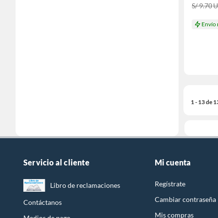
S/ 9.70
Envío
1 - 13 de 
Servicio al cliente
Mi cuenta
Regístrate
Libro de reclamaciones
Cambiar contraseña
Contáctanos
Mis compras
Medios de pago