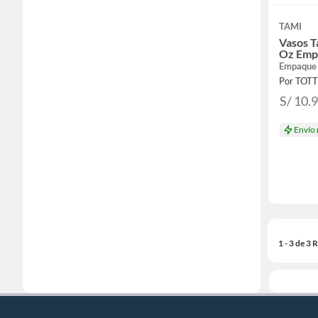
TAMI
Vasos T
Oz Emp
Empaque
Por TOT
S/ 10.
Envío
1 - 3 de 3