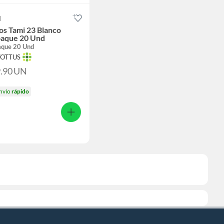
I
os Tami 23 Blanco
aque 20 Und
que 20 Und
TOTTUS
9.90
UN
nvío
rápido