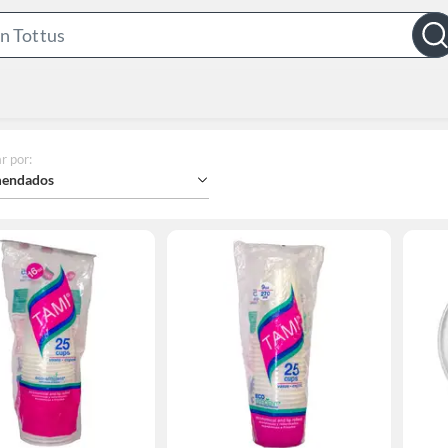
Search
Bar
r por
:
endados