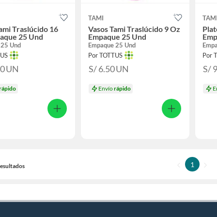
TAMI
TAM
ami Traslúcido 16
Vasos Tami Traslúcido 9 Oz
Plat
aque 25 Und
Empaque 25 Und
Emp
 25 Und
Empaque 25 Und
Empa
TUS
Por TOTTUS
Por 
90
UN
S/ 6.50
UN
S/ 
rápido
Envío
rápido
E
1
 Resultados