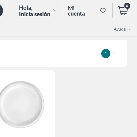
0
Hola
,
Mi
cuenta
Inicia sesión
Ayuda
1