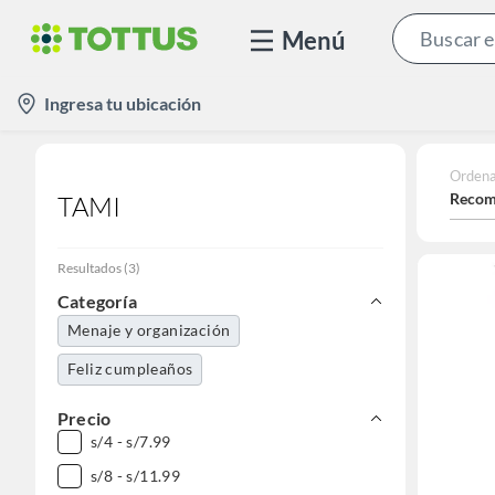
Menú
location-
Ingresa tu ubicación
icon
Ordena
Recom
TAMI
Resultados
(
3
)
Categoría
Menaje y organización
Feliz cumpleaños
Precio
s/4 - s/7.99
s/8 - s/11.99