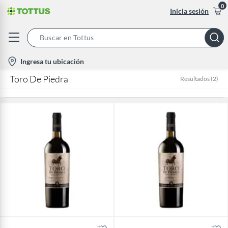
0
Inicia sesión
Search
Bar
location-
Ingresa tu ubicación
icon
Toro De Piedra
Resultados
(
2
)