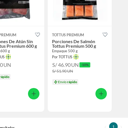
 PREMIUM
TOTTUS PREMIUM
nes De Atún Sin
Porciones De Salmón
ttus Premium 600 g
Tottus Premium 500 g
 600 g
Empaque 500 g
TUS
Por TOTTUS
90
UN
S/ 46.90
UN
-10%
S/ 51.90
UN
rápido
Envío
rápido
1
 Resultados