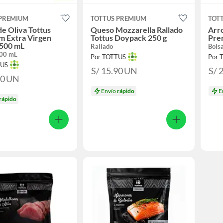
 PREMIUM
TOTTUS PREMIUM
TOT
de Oliva Tottus
Queso Mozzarella Rallado
Arro
m Extra Virgen
Tottus Doypack 250 g
Pre
 500 mL
Rallado
Bols
500 mL
Por TOTTUS
Por 
TUS
S/ 15.90
UN
S/ 
90
UN
Envío
rápido
E
rápido