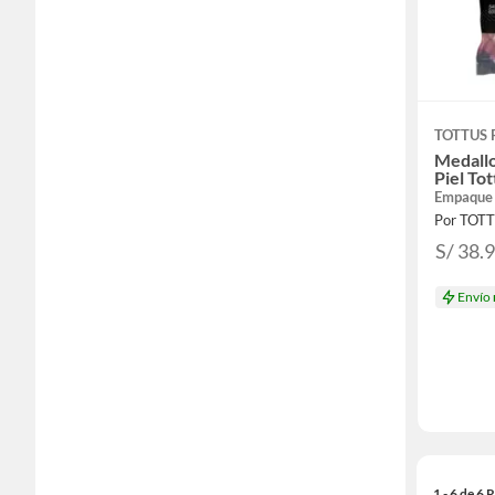
TOTTUS
Medallo
Piel To
Empaque
Por TOT
S/ 38.
Envío
1 - 6 de 6