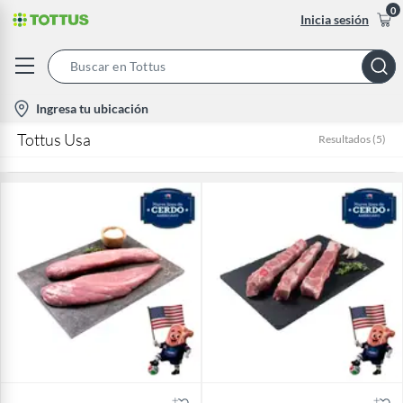
0
Inicia sesión
Search
Bar
location-
Ingresa tu ubicación
icon
Tottus Usa
Resultados
(
5
)