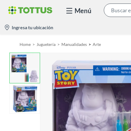
Menú
l
Ingresa tu ubicación
o
c
Home
Juguetería
Manualidades
Arte
a
t
i
o
n
-
i
c
o
n