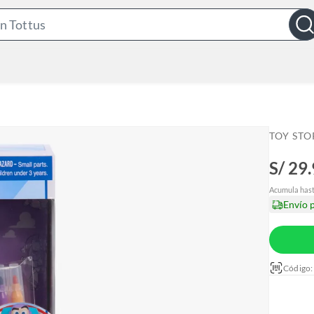
S
e
a
r
c
h
B
TOY STO
a
S/ 29
r
Acumula has
Envío 
Código