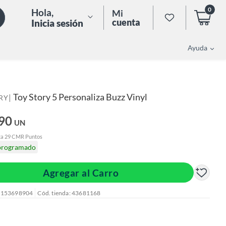
0
Hola
,
Mi
cuenta
Inicia sesión
Ayuda
Toy Story 5 Personaliza Buzz Vinyl
|
RY
.90
UN
ta 29 CMR Puntos
programado
Agregar al Carro
: 153698904
Cód. tienda: 43681168