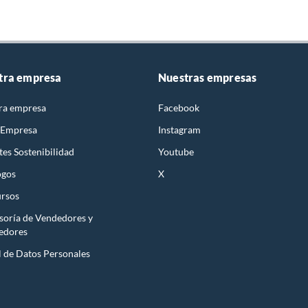
tra empresa
Nuestras empresas
ra empresa
Facebook
 Empresa
Instagram
es Sostenibilidad
Youtube
ogos
X
rsos
soría de Vendedores y
edores
l de Datos Personales