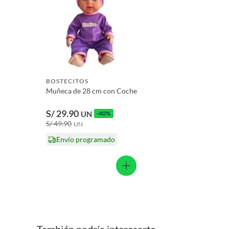
Licores y cigarros electrónicos.
Piezas pequeñas
Sí
Cantidad de paquetes
1
BOSTECITOS
Muñeca de 28 cm con Coche
S/ 29.90
UN
-40%
S/ 49.90
UN
Envío programado