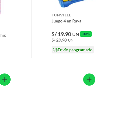
FUNVILLE
Juego 4 en Raya
S/ 19.90
UN
-33%
phic
S/ 29.90
UN
Envío programado