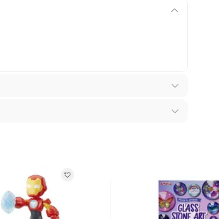
idades Niñas
recibes para hacer una devolución.
erentes, otras con restricciones y algunas que no se
 Peru
ores tienen:
 productos para asfalto, hormigón, albañilería.
A