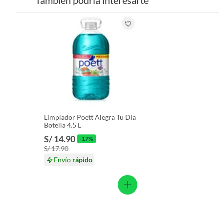
También podría interesarte
Limpiador Poett Alegra Tu Día
Botella 4.5 L
S/ 14.90
-17%
S/ 17.90
Envío
rápido