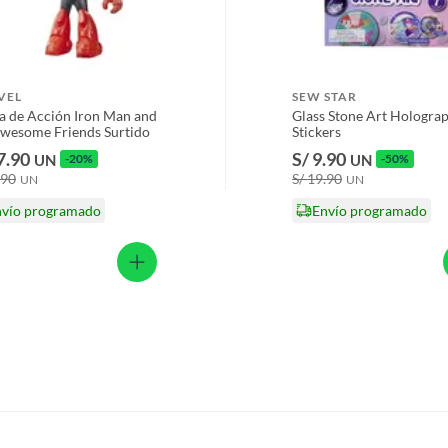
ORY
s productos para asfalto.
, tecnología, línea blanca, colchones, muebles, bicicletas y
VEL
SEW STAR
n
a de Acción Iron Man and
Glass Stone Art Hologra
wesome Friends Surtido
Stickers
7.90
S/ 9.90
UN
-20%
UN
-50%
lor
.90
S/ 19.90
UN
UN
suplementos alimenticios, vitaminas.
nvío programado
Envío programado
baño con señales de uso, sin empaques, etiquetas o sellos.
os