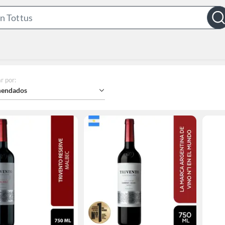
Search
Bar
r por
:
endados