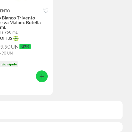
VENTO
 Blanco Trivento
erva Malbec Botella
 mL
lla 750 mL
TOTTUS
39.90
UN
-27%
4.90
UN
nvío
rápido