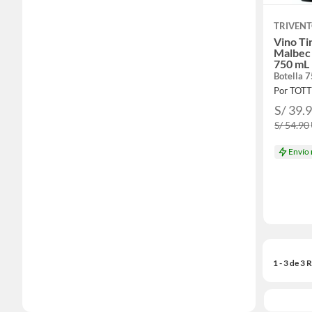
TRIVEN
Vino Ti
Malbec 
750 mL
Botella 
Por TOT
S/ 39.
S/ 54.90
Envío
1 - 3 de 3