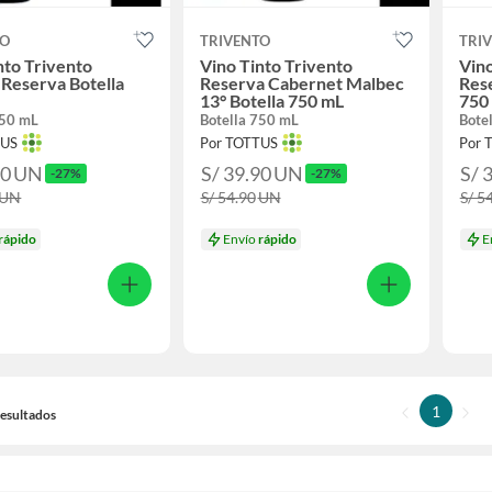
TO
TRIVENTO
TRI
nto Trivento
Vino Tinto Trivento
Vino
Reserva Botella
Reserva Cabernet Malbec
Res
13° Botella 750 mL
750
750 mL
Botella 750 mL
Bote
TUS
Por TOTTUS
Por 
90
UN
S/ 39.90
UN
S/ 
-27%
-27%
UN
S/ 54.90
UN
S/ 5
rápido
Envío
rápido
E
1
 Resultados