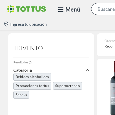
Menú
location-
Ingresa tu ubicación
icon
Ordena
Recom
TRIVENTO
Resultados
(
3
)
Categoría
Bebidas alcoholicas
Promociones tottus
Supermercado
Snacks