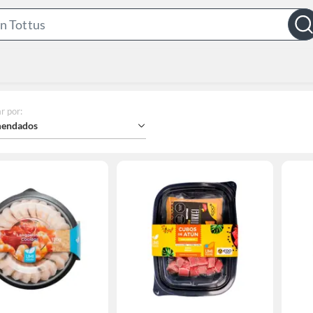
Search
Bar
r por
:
endados