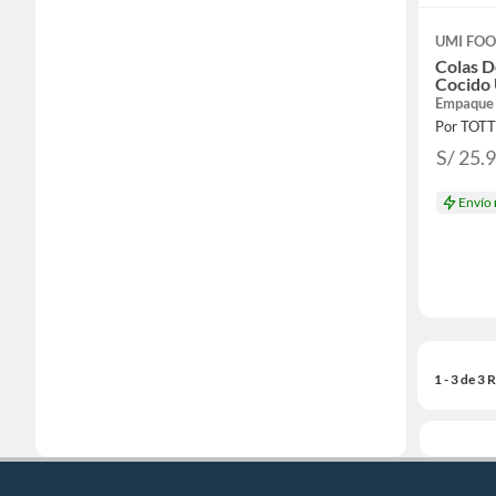
UMI FO
Colas D
Cocido 
Empaque
Por TOT
S/ 25.
Envío
1 - 3 de 3