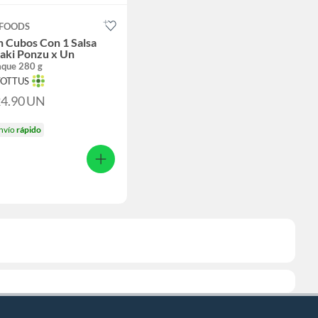
 FOODS
 Cubos Con 1 Salsa
aki Ponzu x Un
que 280 g
TOTTUS
24.90
UN
nvío
rápido