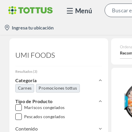
Menú
location-
Ingresa tu ubicación
icon
Ordena
Recom
UMI FOODS
Resultados
(
3
)
Categoría
Carnes
Promociones tottus
Tipo de Producto
Mariscos congelados
Pescados congelados
Contenido