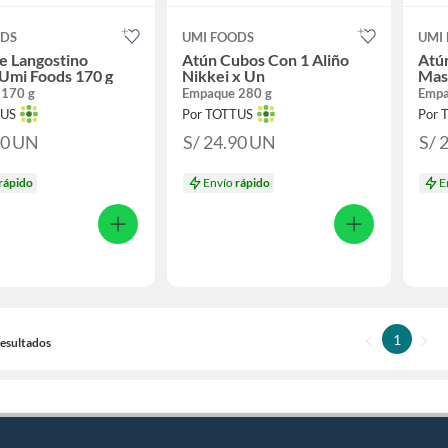
ODS
UMI FOODS
UMI
e Langostino
Atún Cubos Con 1 Aliño
Atún
Umi Foods 170 g
Nikkei x Un
Mas
 170 g
Empaque 280 g
Empa
TUS
Por TOTTUS
Por 
90
UN
S/ 24.90
UN
S/ 
rápido
Envío
rápido
E
1
 Resultados