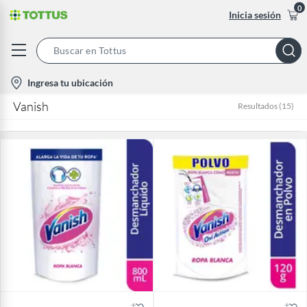
0
Inicia sesión
Search
Bar
location-
Ingresa tu ubicación
icon
Vanish
Resultados
(
15
)