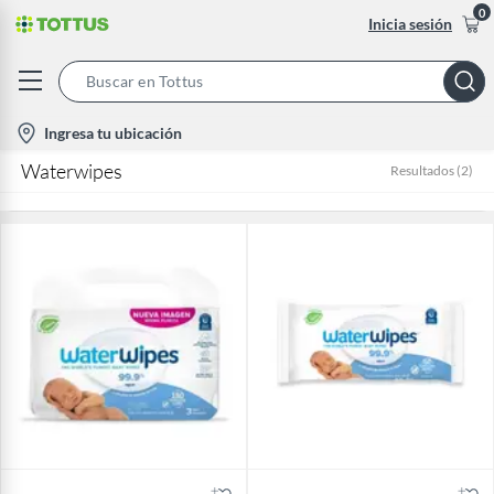
0
Inicia sesión
Search
Bar
location-
Ingresa tu ubicación
icon
Waterwipes
Resultados
(
2
)