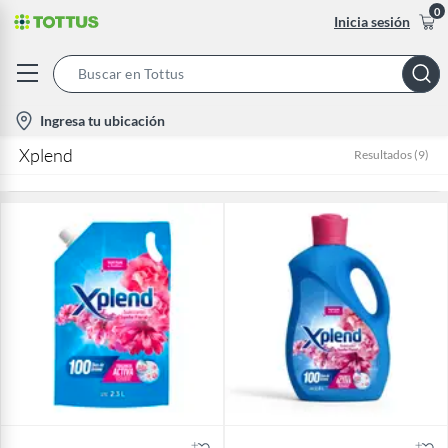
0
Inicia sesión
Search
Bar
location-
Ingresa tu ubicación
icon
Xplend
Resultados
(
9
)