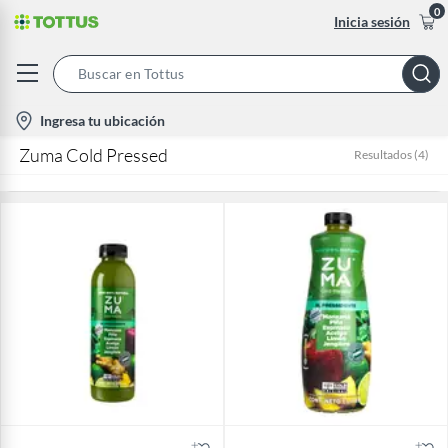
0
Inicia sesión
Search
Bar
location-
Ingresa tu ubicación
icon
Zuma Cold Pressed
Resultados
(
4
)