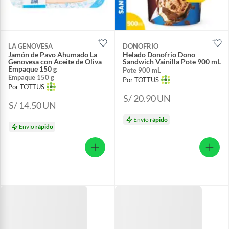
LA GENOVESA
DONOFRIO
Jamón de Pavo Ahumado La
Helado Donofrio Dono
Genovesa con Aceite de Oliva
Sandwich Vainilla Pote 900 mL
Empaque 150 g
Pote 900 mL
Empaque 150 g
Por TOTTUS
Por TOTTUS
S/ 20.90
UN
S/ 14.50
UN
Envío
rápido
Envío
rápido