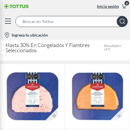
0
Inicia sesión
Search
Bar
location-
Ingresa tu ubicación
icon
Hasta 30% En Congelados Y Fiambres
Resultados
Seleccionados
(
47
)