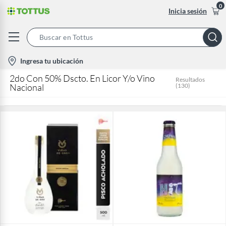
0
Inicia sesión
Search
Bar
location-
Ingresa tu ubicación
icon
2do Con 50% Dscto. En Licor Y/o Vino
Resultados
Nacional
(
130
)