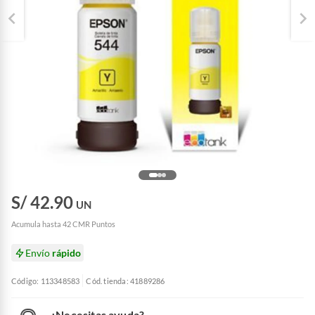
S/ 42.90
UN
Acumula hasta 42 CMR Puntos
Envío
rápido
Código: 113348583
Cód. tienda: 41889286
¿Necesitas ayuda?