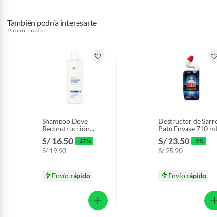
Productos hechos a medida.
Pinturas de color a pedido.
También podría interesarte
Plantas.
Patrocinado
Productos que hayan sido previamente instalados.
Baterías de auto.
Motocicletas y bicicletas motorizadas.
Licores y cigarros electrónicos.
Shampoo Dove
Destructor de Sarr
Reconstrucción
Pato Envase 710 m
Aminoácido Botella
S/ 16.50
S/ 23.50
-17%
-9%
370 mL
S/ 19.90
S/ 25.90
Envío
rápido
Envío
rápido