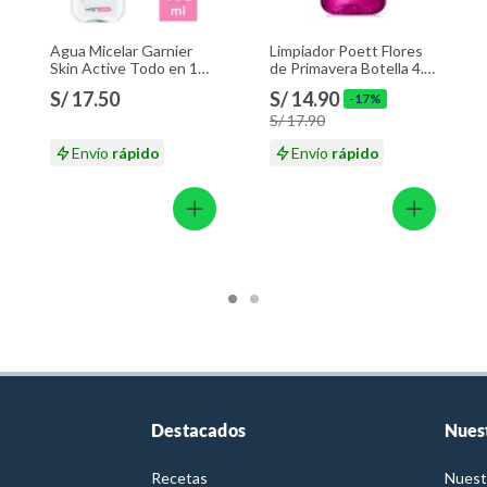
Agua Micelar Garnier
Limpiador Poett Flores
Skin Active Todo en 1
de Primavera Botella 4.5
Envase 100 mL
L
S/ 17.50
S/ 14.90
-17%
S/ 17.90
Envío
rápido
Envío
rápido
Destacados
Nues
Recetas
Nuest