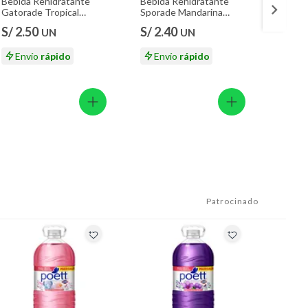
Bebida Rehidratante
Bebida Rehidratante
Huevo
Gatorade Tropical
Sporade Mandarina
Bandej
Botella 500 mL
Botella 500 mL
S/ 2.50
S/ 2.40
S/ 17
UN
UN
S/ 18.
Envío
rápido
Envío
rápido
En
Patrocinado