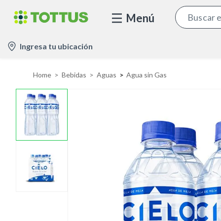
Menú
l
Ingresa tu ubicación
o
c
Home
Bebidas
Aguas
Agua sin Gas
a
t
i
o
n
-
i
c
o
n