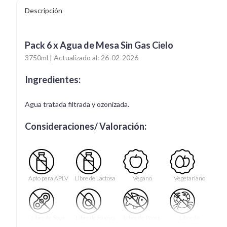
Descripción
Pack 6 x Agua de Mesa Sin Gas Cielo
3750ml | Actualizado al: 26-02-2026
Ingredientes:
Agua tratada filtrada y ozonizada.
Consideraciones/ Valoración:
Apto para APLV
Libre de Lactosa
Vegano
Vegetariano
Libre de Soya
Libre de Huevo
Libre de Peces
Libre de
Mariscos