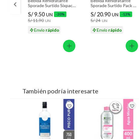
Bebida Rehidratante
Bebida Rehidratante
Sporade Surtido Sixpack
Sporade Surtido Pack 12
Botella 500 mL
Botellas 500 mL
S/ 9.50
S/ 20.90
UN
-20%
UN
-13%
S/ 11.90
S/ 24
UN
UN
Envío
rápido
Envío
rápido
También podría interesarte