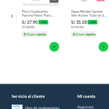
Pisco Quebranta
Agua Micelar Garnier
Pancho Fierro Puro
Skin Active Todo en 1
Botella 750 mL
Envase 400 mL
S/ 27.90
S/ 35.18
-10%
-26%
S/ 30.90
S/ 47.50
Envío
rápido
Envío
rápido
Servicio al cliente
Mi cuenta
Regístrate
Libro de reclamaciones