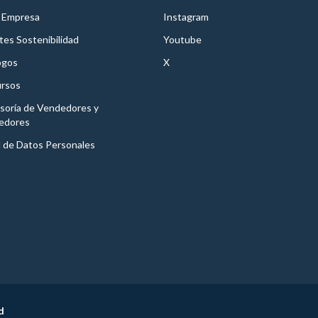
 Empresa
Instagram
es Sostenibilidad
Youtube
ogos
X
rsos
soría de Vendedores y
edores
l de Datos Personales
d