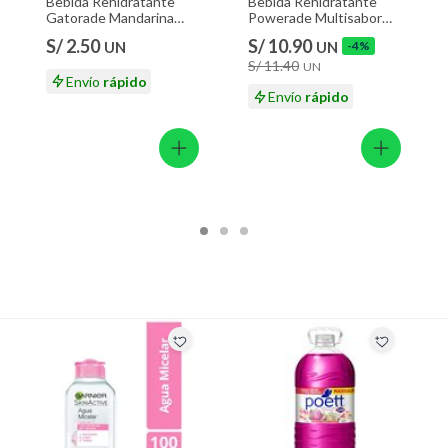
Bebida Rehidratante
Bebida Rehidratante
Gatorade Mandarina
Powerade Multisabor
Botella 500 mL
Sixpack Botella 600 mL
S/ 2.50
S/ 10.90
UN
UN
-4%
S/ 11.40
UN
Envío
rápido
Envío
rápido