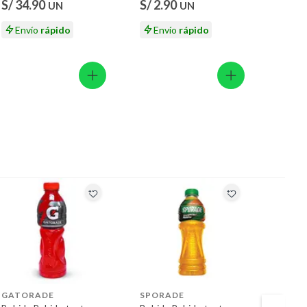
S/ 34.90
S/ 2.90
UN
UN
Envío
rápido
Envío
rápido
GATORADE
SPORADE
TOTT