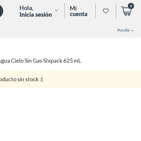
0
Hola
,
Mi
cuenta
Inicia sesión
Ayuda
gua Cielo Sin Gas SIxpack 625 mL
oducto sin stock :(