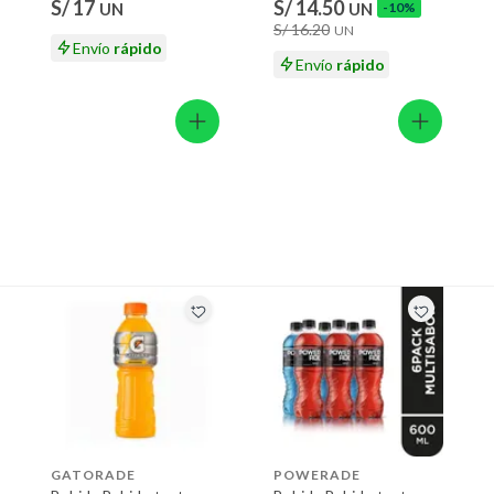
ión
S/ 17
S/ 14.50
UN
UN
-10%
S/ 16.20
UN
Envío
rápido
Envío
rápido
 suplementos alimenticios, vitaminas.
 baño con señales de uso, sin empaques, etiquetas o sellos.
GATORADE
POWERADE