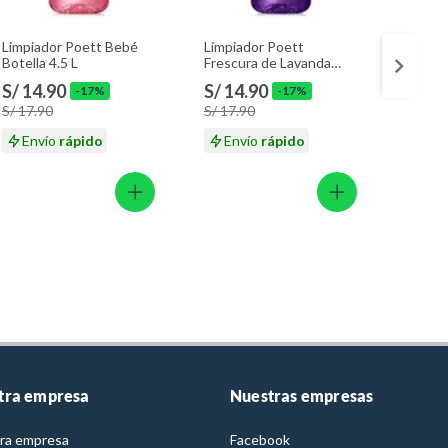
Limpiador Poett Bebé
Limpiador Poett
Yogurt
Botella 4.5 L
Frescura de Lavanda
Pro Da
Botella 4.5 L
300 g
S/ 14.90
S/ 14.90
S/ 5.
-17%
-17%
S/ 17.90
S/ 17.90
Envío
rápido
Envío
rápido
En
tra empresa
Nuestras empresas
ra empresa
Facebook