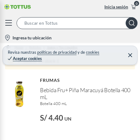
0
Inicia sesión
S
e
l
Ingresa tu ubicación
a
o
Home
Bebidas
Jugos y Tes Liquidos
r
c
Revisa nuestras
políticas de privacidad
y
de
cookies
C
c
Aceptar cookies
e
a
Producto sin stock :(
h
r
t
r
B
a
i
r
a
FRUMAS
o
r
Bebida Fru+ Piña Maracuyá Botella 400
n
mL
-
Botella 400 mL
i
c
S/ 4.40
UN
o
n