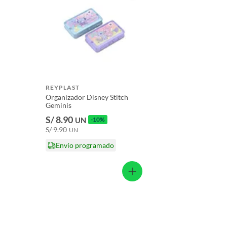
Licores y cigarros electrónicos.
REYPLAST
Organizador Disney Stitch
Geminis
S/ 8.90
UN
-10%
S/ 9.90
UN
Envío programado