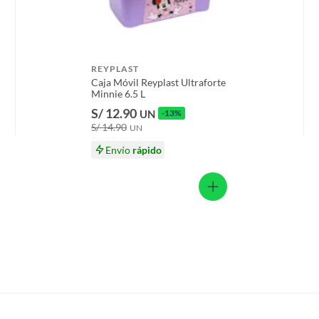
s productos para asfalto.
, tecnología, línea blanca, colchones, muebles, bicicletas y
REYPLAST
n
Caja Móvil Reyplast Ultraforte
Minnie 6.5 L
S/ 12.90
UN
-13%
S/ 14.90
UN
suplementos alimenticios, vitaminas.
Envío
rápido
baño con señales de uso, sin empaques, etiquetas o sellos.