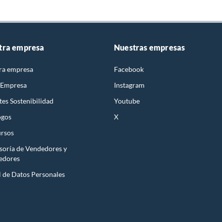
tra empresa
Nuestras empresas
ra empresa
Facebook
 Empresa
Instagram
es Sostenibilidad
Youtube
ogos
X
rsos
soría de Vendedores y
edores
l de Datos Personales