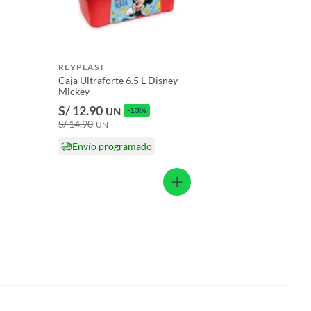
REYPLAST
Caja Ultraforte 6.5 L Disney
Mickey
S/ 12.90
UN
-13%
S/ 14.90
UN
Envío programado