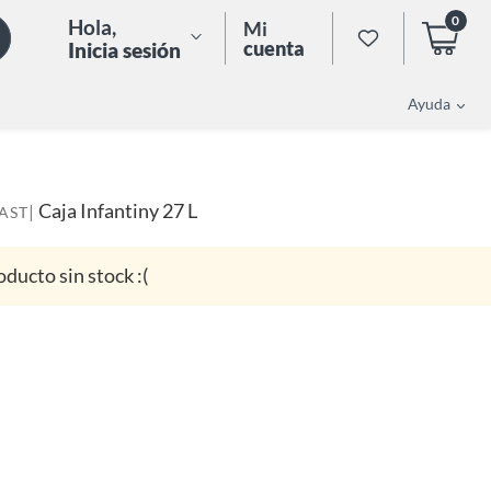
0
Hola
,
Mi
cuenta
Inicia sesión
Ayuda
Caja Infantiny 27 L
|
AST
oducto sin stock :(