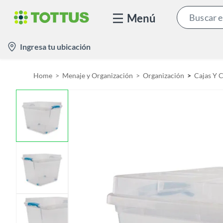
Menú
l
Ingresa tu ubicación
o
c
Home
Menaje y Organización
Organización
Cajas Y 
a
t
i
o
n
-
i
c
o
n