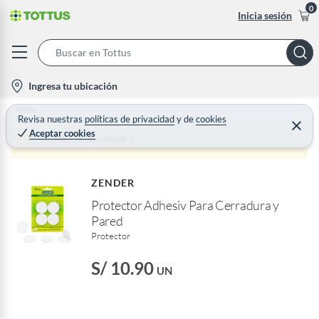
0
Inicia sesión
S
e
l
Ingresa tu ubicación
a
o
Home
r
c
Revisa nuestras
políticas de privacidad
y
de
cookies
C
c
Aceptar cookies
e
a
Producto sin stock :(
h
r
t
r
B
a
i
r
a
ZENDER
o
r
Protector Adhesiv Para Cerradura y
n
Pared
-
Protector
i
c
S/ 10.90
UN
o
n