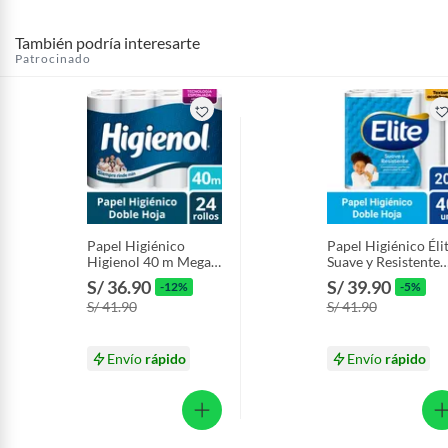
También podría interesarte
Patrocinado
Papel Higiénico
Papel Higiénico Éli
Higienol 40 m Mega
Suave y Resistente
Doble Hoja Empaque
Empaque 40 Und
S/ 36.90
S/ 39.90
-12%
-5%
24 Und
S/ 41.90
S/ 41.90
Envío
rápido
Envío
rápido