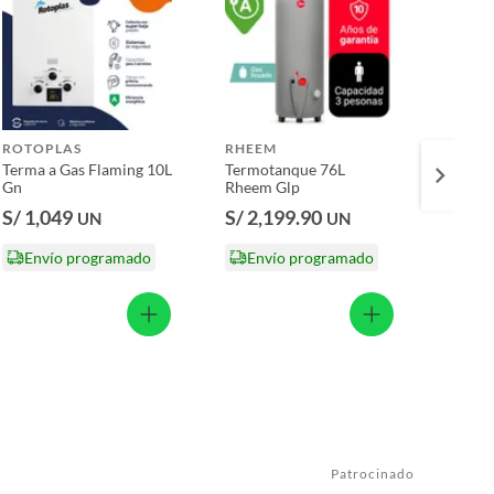
ROTOPLAS
RHEEM
RHEE
Terma a Gas Flaming 10L
Termotanque 76L
Termo
Gn
Rheem Glp
Rheem
S/ 1,049
S/ 2,199.90
S/ 2,
UN
UN
Envío programado
Envío programado
Env
Patrocinado