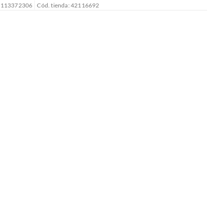
: 113372306
Cód. tienda: 42116692