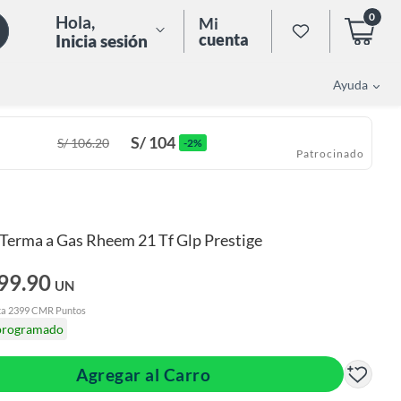
0
Hola
,
Mi
cuenta
Inicia sesión
Ayuda
S/
104
S/
106.20
-2%
Patrocinado
Terma a Gas Rheem 21 Tf Glp Prestige
399.90
UN
ta 2399 CMR Puntos
programado
Agregar al Carro