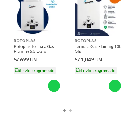
 productos para asfalto, hormigón, albañilería.
s productos para asfalto.
ROTOPLAS
ROTOPLAS
, tecnología, línea blanca, colchones, muebles, bicicletas y
Rotoplas Terma a Gas
Terma a Gas Flaming 10L
Flaming 5.5 L Glp
Glp
n
S/ 699
S/ 1,049
UN
UN
Envío programado
Envío programado
suplementos alimenticios, vitaminas.
baño con señales de uso, sin empaques, etiquetas o sellos.