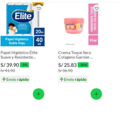
Papel Higiénico Élite
Crema Toque Seco
Suave y Resistente
Colageno Garnier
Empaque 40 Und
Envase 82.5 mL
S/ 39.90
S/ 25.83
-5%
-30%
S/ 41.90
S/ 36.90
Envío
rápido
Envío
rápido