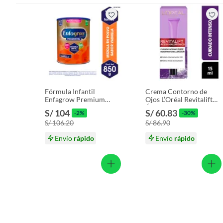
Productos que hayan sido previamente instalados.
Baterías de auto.
Motocicletas y bicicletas motorizadas.
Licores y cigarros electrónicos.
Fórmula Infantil
Crema Contorno de
Enfagrow Premium
Ojos L’Oréal Revitalift
Promental Vainilla Lata
Ácido Hialurónico
S/ 104
S/ 60.83
-2%
-30%
850 g
Antiarrugas Caja 15 mL
S/ 106.20
S/ 86.90
Envío
rápido
Envío
rápido