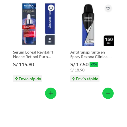
Sérum Loreal Revitalift
Antitranspirante en
Noche Retinol Puro
Spray Rexona Clinical
Envase 30 mL
Clean Envase 150 mL
S/ 115.90
S/ 17.50
-7%
S/ 18.90
Envío
rápido
Envío
rápido