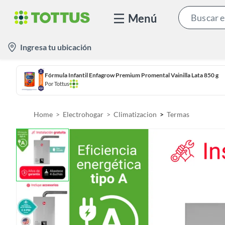
Menú
l
Ingresa tu ubicación
o
c
Fórmula Infantil Enfagrow Premium Promental Vainilla Lata 850 g
a
Por
Tottus
t
i
Home
Electrohogar
Climatizacion
Termas
o
n
-
i
c
o
n