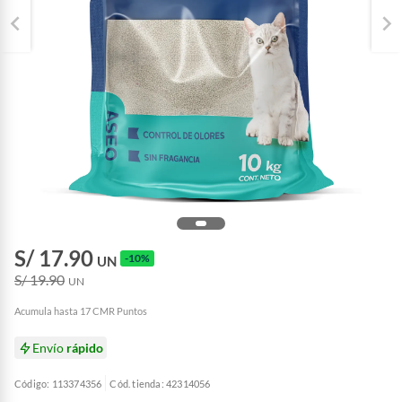
S/ 17.90
-10%
UN
S/ 19.90
UN
Acumula hasta 17 CMR Puntos
Envío
rápido
Código: 113374356
Cód. tienda: 42314056