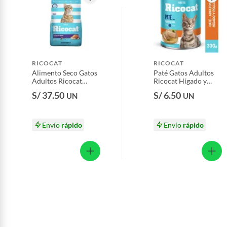
Plantas.
Productos que hayan sido previamente instalados.
Baterías de auto.
Motocicletas y bicicletas motorizadas.
RICOCAT
RICOCAT
Licores y cigarros electrónicos.
Alimento Seco Gatos
Paté Gatos Adultos
Adultos Ricocat
Ricocat Hígado y
Festival de Sabores
Pollo Lata 330 g
S/ 37.50
S/ 6.50
UN
UN
Bolsa 3 Kg
Envío
rápido
Envío
rápido