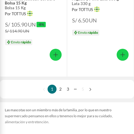
Bolsa 15 Kg
Lata 330 g
Bolsa 15 Kg
Por TOTTUS
Por TOTTUS
S/ 6.50
UN
S/ 105.90
UN
-8%
S/ 114.90
UN
Envío
rápido
Envío
rápido
...
1
2
3
5
Las mascotas son un miembro más de la familia, por lo que en nuestro
supermercado pensamos en ellos y tenemos lo mejor para su cuidado,
alimentación y entretención.