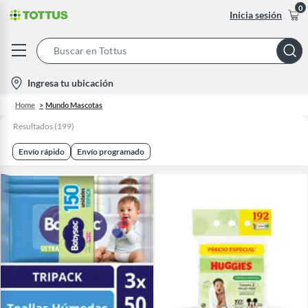
0
Inicia sesión
Search
Bar
location-
Ingresa tu ubicación
icon
Home
Mundo Mascotas
Resultados
(
199
)
Envío rápido
Envío programado