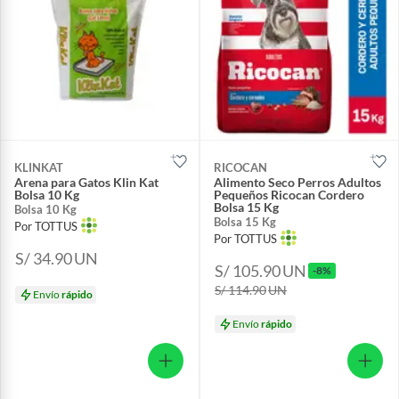
KLINKAT
RICOCAN
Arena para Gatos Klin Kat
Alimento Seco Perros Adultos
Bolsa 10 Kg
Pequeños Ricocan Cordero
Bolsa 15 Kg
Bolsa 10 Kg
Bolsa 15 Kg
Por TOTTUS
Por TOTTUS
S/ 34.90
UN
S/ 105.90
UN
-8%
S/ 114.90
UN
Envío
rápido
Envío
rápido