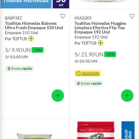
BABYSEC
HUGGIES
Toallitas Húmedas Babysec
Toallitas Húmedas Huggies
Ultra Fresh Empaque 150 Und
Limpieza Efectiva Flip Top
Empaque 192 Und
Empaque 150 Und
Empaque 192 Und
Por TOTTUS
Por TOTTUS
S/ 9.90
UN
-14%
S/ 21.90
UN
-15%
S/ 11.50
UN
S/ 25.90
UN
Envío
rápido
2DOA50%
Envío
rápido