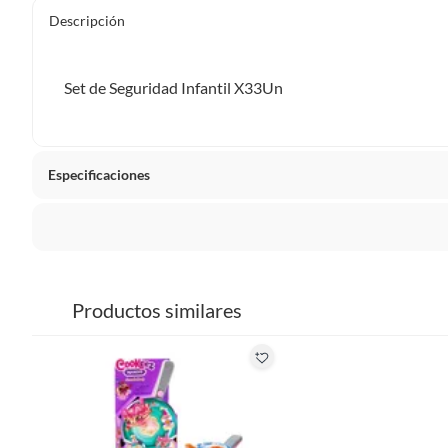
Descripción
Set de Seguridad Infantil X33Un
Especificaciones
formato
Unidad
La mayoría de los productos tienen
30 días desde que los 
Sin embargo, tenemos categorías que cuentan con plazos dif
Productos similares
pueden devolver ni cambiar. Conoce cuáles son:
Productos vendidos por
Falabella, Tottus y otros vended
48 horas: cemento, mezclas de hormigón, morteros, yeso y otros
7 días: colchones y productos de combustión.