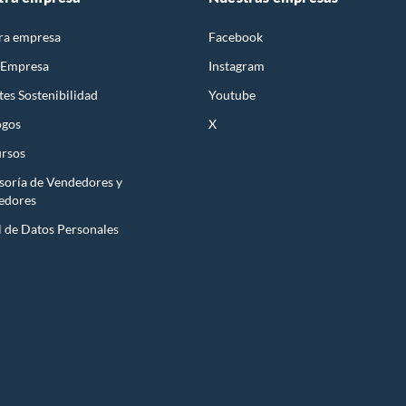
ra empresa
Facebook
 Empresa
Instagram
es Sostenibilidad
Youtube
ogos
X
rsos
soría de Vendedores y
edores
l de Datos Personales