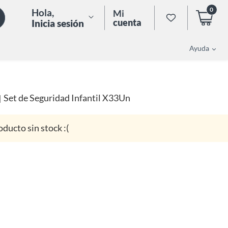
0
Hola
,
Mi
cuenta
Inicia sesión
Ayuda
Set de Seguridad Infantil X33Un
|
oducto sin stock :(