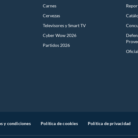
Carnes
Report
s productos para asfalto.
Cervezas
Catál
, tecnología, línea blanca, colchones, muebles, bicicletas y
Televisores y Smart TV
Concu
n
Cyber Wow 2026
Defen
Prove
Partidos 2026
Oficia
suplementos alimenticios, vitaminas.
baño con señales de uso, sin empaques, etiquetas o sellos.
s y condiciones
Política de cookies
Política de privacidad