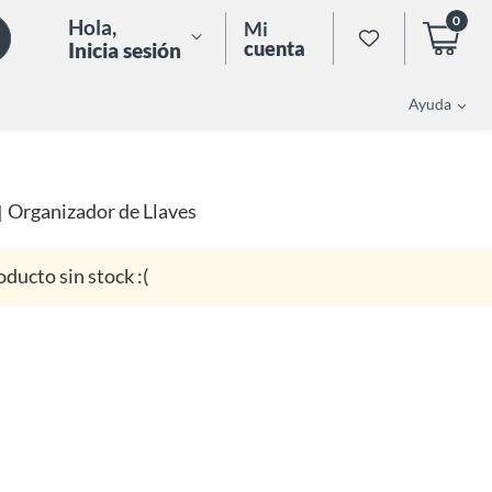
0
Hola
,
Mi
cuenta
Inicia sesión
Ayuda
Organizador de Llaves
|
oducto sin stock :(