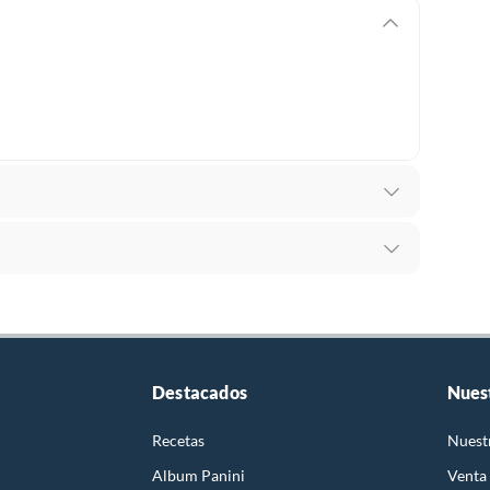
ria
recibes para hacer una devolución.
erentes, otras con restricciones y algunas que no se
ores tienen:
Destacados
Nues
 productos para asfalto, hormigón, albañilería.
Recetas
Nuest
Album Panini
Venta