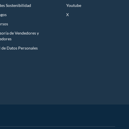
es Sostenibilidad
Youtube
ogos
X
rsos
soría de Vendedores y
edores
l de Datos Personales