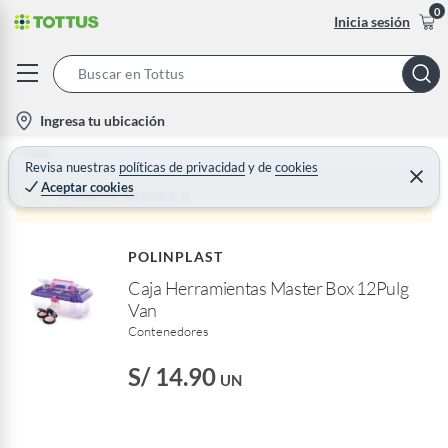
0
Inicia sesión
S
e
l
Ingresa tu ubicación
a
o
Home
r
c
Revisa nuestras
políticas de privacidad
y
de
cookies
C
c
Aceptar cookies
e
a
Producto sin stock :(
h
r
t
r
B
a
i
r
a
POLINPLAST
o
r
Caja Herramientas Master Box 12Pulg
n
Van
-
Contenedores
i
c
S/ 14.90
UN
o
n