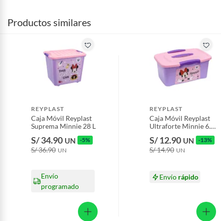
Productos similares
REYPLAST
REYPLAST
Caja Móvil Reyplast
Caja Móvil Reyplast
Suprema Minnie 28 L
Ultraforte Minnie 6.5
L
S/ 34.90
S/ 12.90
UN
-5%
UN
-13%
S/ 36.90
S/ 14.90
UN
UN
Envío
Envío
rápido
programado