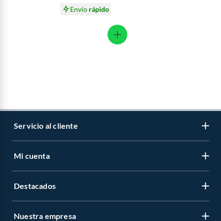
Envío
rápido
Servicio al cliente
Mi cuenta
Libro de reclamaciones
Contáctanos
Destacados
Regístrate
Medios de pago
Cambiar contraseña
Nuestra empresa
Recetas
Tipos de entrega