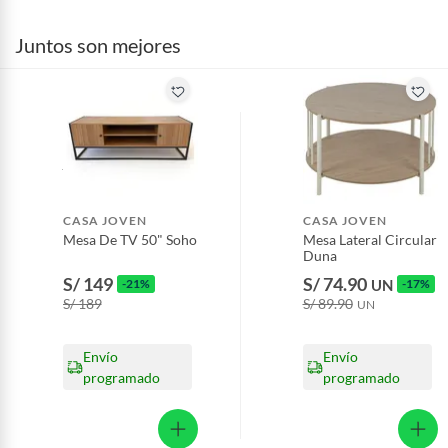
Juntos son mejores
CASA JOVEN
CASA JOVEN
Mesa De TV 50" Soho
Mesa Lateral Circular
Duna
S/ 149
S/ 74.90
-21%
UN
-17%
S/ 189
S/ 89.90
UN
Envío
Envío
programado
programado