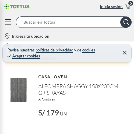
0
Inicia sesión
S
e
l
Ingresa tu ubicación
a
o
Home
Limpieza
Limpiadores
r
c
Revisa nuestras
políticas de privacidad
y
de
cookies
C
c
Aceptar cookies
e
a
Producto sin stock :(
h
r
t
r
B
a
i
r
a
CASA JOVEN
o
r
ALFOMBRA SHAGGY 150X200CM
n
GRIS RAYAS
-
Alfombras
i
c
S/ 179
UN
o
n